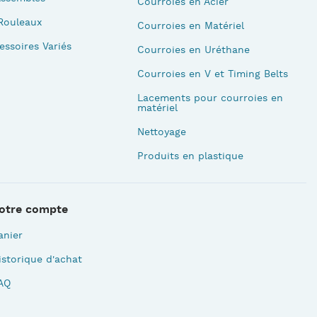
Courroies en Acier
Rouleaux
Courroies en Matériel
essoires Variés
Courroies en Uréthane
Courroies en V et Timing Belts
Lacements pour courroies en
matériel
Nettoyage
Produits en plastique
otre compte
anier
istorique d'achat
AQ