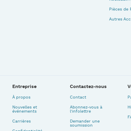
Pièces de 
Autres Acc
Entreprise
Contactez-nous
V
À propos
Contact
P
Nouvelles et
Abonnez-vous à
H
événements
l'infolettre
F
Carrières
Demander une
soumission