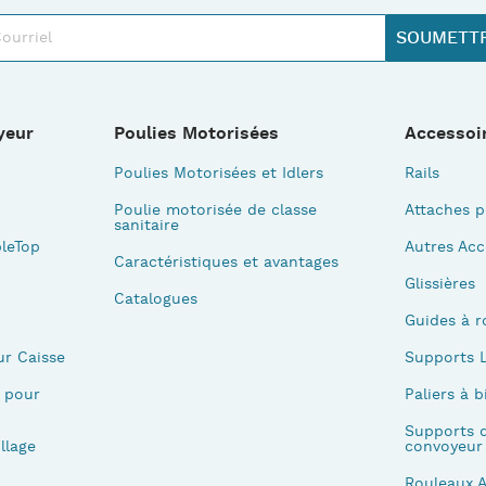
yeur
Poulies Motorisées
Accessoi
Poulies Motorisées et Idlers
Rails
Poulie motorisée de classe
Attaches p
sanitaire
leTop
Autres Acc
Caractéristiques et avantages
Glissières
Catalogues
Guides à r
ur Caisse
Supports L
 pour
Paliers à b
Supports d
llage
convoyeur
Rouleaux 