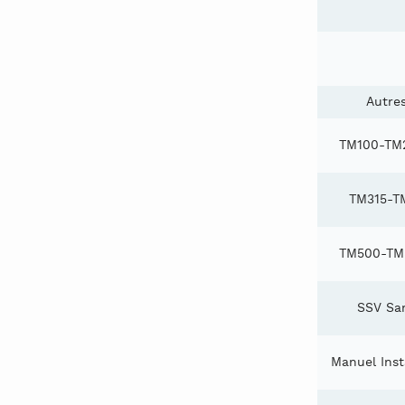
Autre
TM100-TM2
TM315-T
TM500-TM
SSV San
Manuel Inst