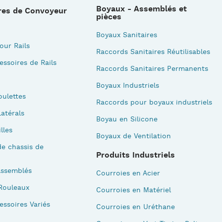
Boyaux - Assemblés et
res de Convoyeur
pièces
Boyaux Sanitaires
our Rails
Raccords Sanitaires Réutilisables
essoires de Rails
Raccords Sanitaires Permanents
Boyaux Industriels
oulettes
Raccords pour boyaux industriels
atérals
Boyau en Silicone
illes
Boyaux de Ventilation
e chassis de
Produits Industriels
Assemblés
Courroies en Acier
Rouleaux
Courroies en Matériel
essoires Variés
Courroies en Uréthane