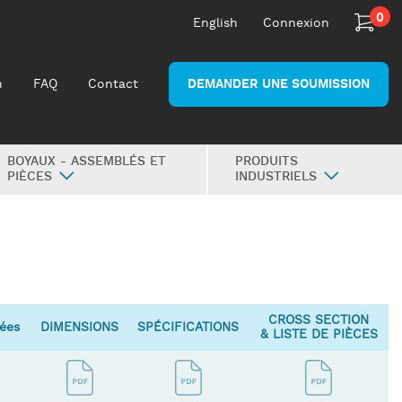
0
English
Connexion
n
FAQ
Contact
DEMANDER UNE SOUMISSION
BOYAUX - ASSEMBLÉS ET
PRODUITS
PIÈCES
INDUSTRIELS
CROSS SECTION
sées
DIMENSIONS
SPÉCIFICATIONS
& LISTE DE PIÈCES