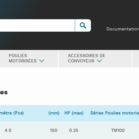
Documentatio
POULIES
ACCESSOIRES DE
MOTORISÉES
CONVOYEUR
ues
mètre (Pcs)
(mm)
HP (max)
Séries Poulies motori
4.0
100
0.25
TM100