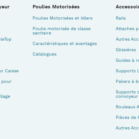
yeur
Poulies Motorisées
Accessoi
Poulies Motorisées et Idlers
Rails
Poulie motorisée de classe
Attaches p
sanitaire
leTop
Autres Acc
Caractéristiques et avantages
Glissières
Catalogues
Guides à r
ur Caisse
Supports L
 pour
Paliers à b
Supports d
llage
convoyeur
Rouleaux 
Pièces de 
Autres Acc