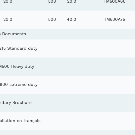
20.0
500
20.0
TM500A60
20.0
500
40.0
TM500A75
s Documents :
15 Standard duty
M500 Heavy duty
800 Extreme duty
itary Brochure
allation en français