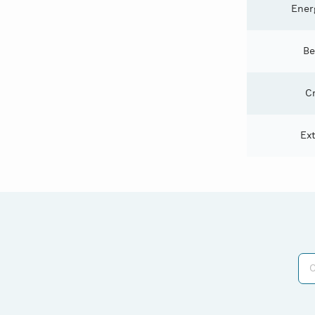
Ener
Be
C
Ex