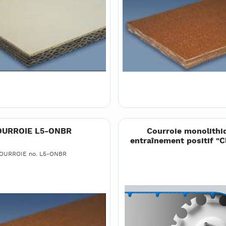
OURROIE L5-ONBR
Courroie monolithi
entraînement positif "C
OURROIE no. L5-ONBR