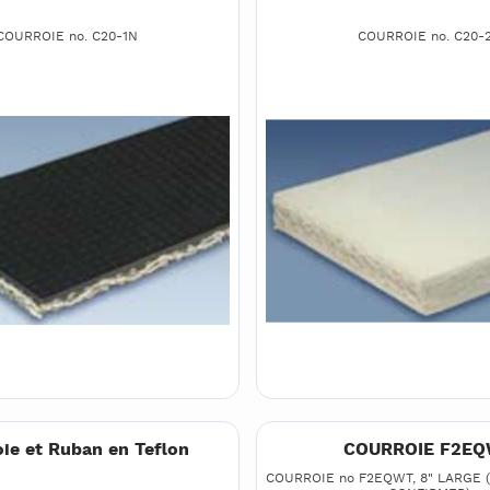
COURROIE no. C20-1N
COURROIE no. C20-
ie et Ruban en Teflon
COURROIE F2E
COURROIE no F2EQWT, 8" LARGE 