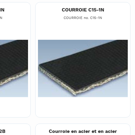
1N
COURROIE C15-1N
1N
COURROIE no. C15-1N
2B
Courroie en acier et en acier