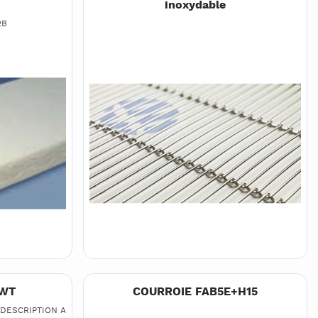
inoxydable
2B
QWT
COURROIE FAB5E+H15
(DESCRIPTION A