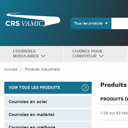
Tous les produits
COURROIES
CHAÎNES POUR
MODULAIRES
CONVOYEUR
Accueil
Produits Industriels
Produits
VOIR TOUS LES PRODUITS
PRODUITS D
courroies en acier
1-24 sur 43 rés
courroies en matériel
courroies en uréthane