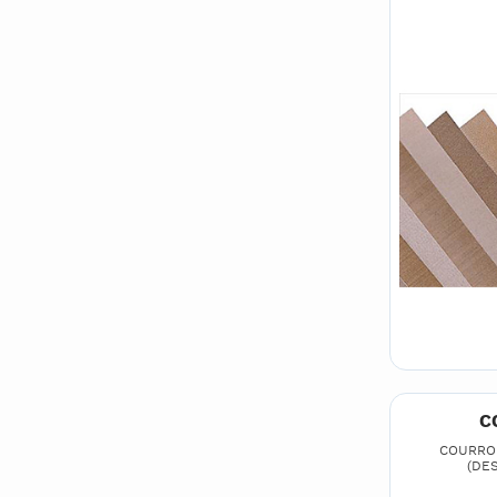
C
COURROI
(DE