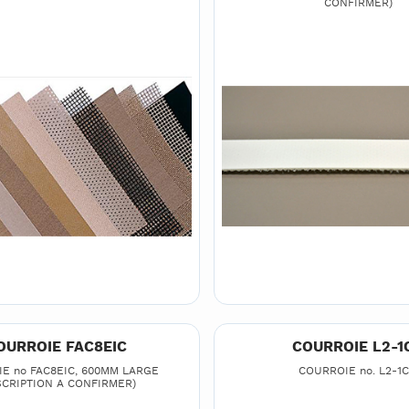
CONFIRMER)
OURROIE FAC8EIC
COURROIE L2-1
E no FAC8EIC, 600MM LARGE
COURROIE no. L2-1
SCRIPTION A CONFIRMER)