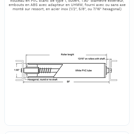
Rouleau en PVC blanc de type 1, ouvert, 1.90" diamètre extérieur,
embouts en ABS avec adapteur en UHMW, fourni avec ou sans axe
monté sur ressort, en acier inox (1/2", 5/8", ou 7/16" hexagonal)