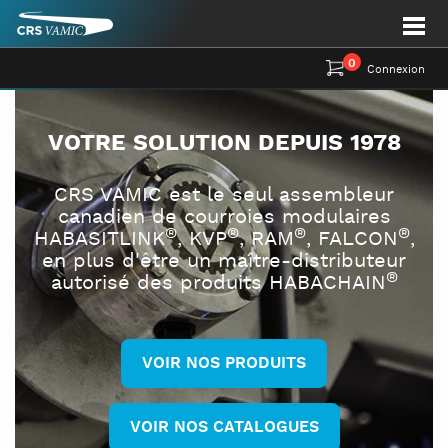
0
Connexion
VOTRE SOLUTION DEPUIS 1978
CRS VAMIC est le seul assembleur
canadien de courroies modulaires
®
®
®
®
HABASITLINK
, KVP
, RAM
, FALCON
,
en plus d'être un maître-distributeur
®
autorisé des produits HABACHAIN
VOIR NOS PRODUITS
VOIR NOS CATALOGUES